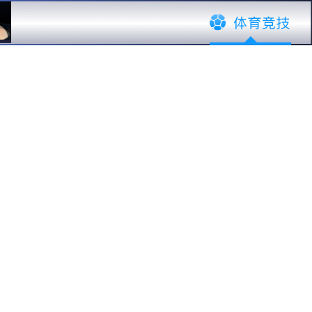
经销加盟
联系米兰
网上商城