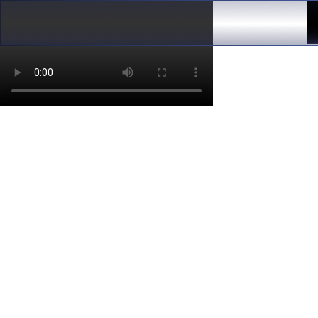
集团介绍
新闻动态
品牌文
全球网点