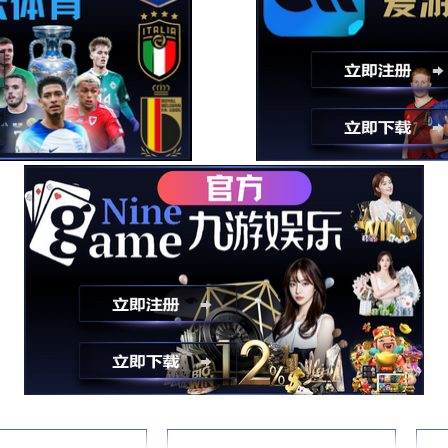
资料下载
下品牌
移动家具
金蒂服务
牌文化
迪尚
售后服务
誉资质
西瑞
防伪识别
品专利
洛斯
投诉建议
子画册
里奥
洛卡
美舍
新古典