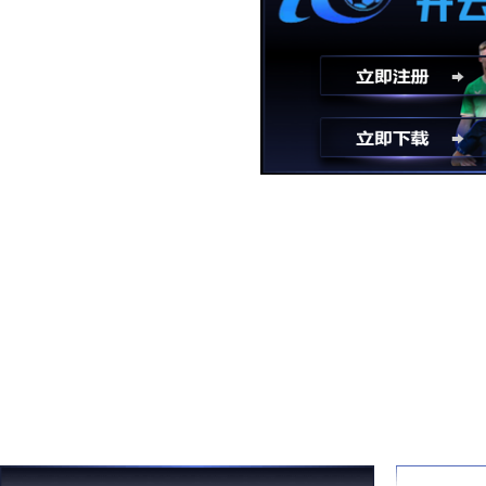
全屋定制
洛斯
防伪识别
集团介绍
新闻动态
旗
集团介绍
对外公告
品
企业文化
家居资讯
荣
人才招聘
产
商学院
电
VR全景展厅
董事长介绍