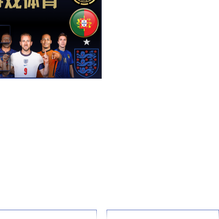
投诉建议
全屋定制
经销加盟
风格定制
全球网点
空间定制
加盟创富
户型案例
资料下载
材质展示
预约量尺